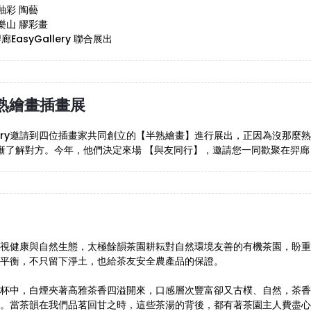
釉彩 陶藝
樂山 膠彩畫
EasyGallery 聯合展出
熟繪畫插畫展
allery邀請到四位插畫家共同創立的【半熟繪畫】進行展出，正因為沒那
漸了解對方。今年，他們決定來場 【與友同行】，邀請您一同歡聚在羿廊
視健康與自然生態，太極餘韻茶園耕耘對自然環境友善的有機茶園，盼重
平衡，不只留下淨土，也給茶友安全農產品的保證。
杯中，白煙夾著高雅茶香四溢開來，口感層次豐富卻又古樸、自然，茶香
。當茶韻在我們品茗回甘之時，這些茶湯的背後，都有著茶園主人費盡心