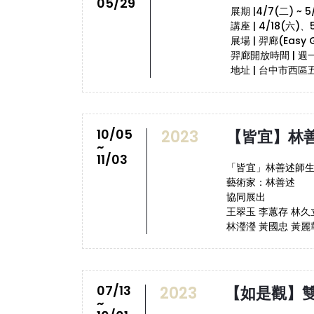
05/29
展期 |4/7(二) ~ 5
講座 | 4/18(六)、
展場 | 羿廊(Easy G
羿廊開放時間 | 週一
地址 | 台中市西
10/05
2023
【皆宜】林善
~
11/03
「皆宜」林善述師
藝術家：林善述
協同展出
王翠玉 李蕙存 林久
林瀅瀅 黃國忠 黃麗
07/13
2023
【如是觀】
~