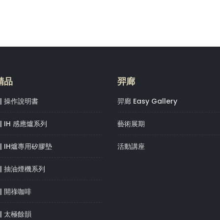
精品
羿廊
| 操作說明書
羿廊 Easy Gallery
| IH 感應爐系列
藝術展期
| IH爐專用矽膠墊
活動講座
| 抽油煙機系列
| 開祿咖啡
| 太極餘韻