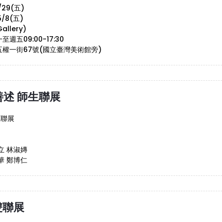
/29(五)
5/8(五)
allery)
至週五09:00-17:30
區五權一街67號(國立臺灣美術館旁)
述 師生聯展
生聯展
立 林淑嫥
華 鄭博仁
雙聯展