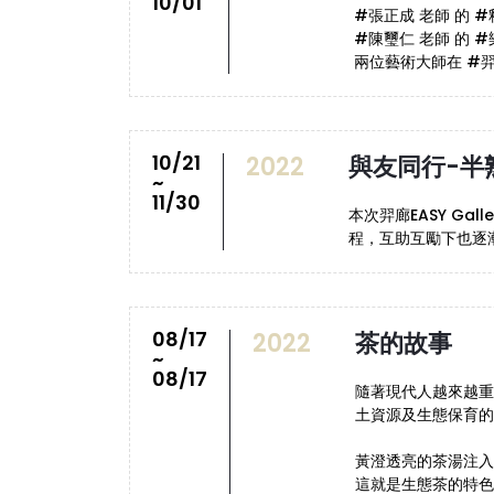
10/01
#張正成 老師 的 #
#陳璽仁 老師 的 #
兩位藝術大師在 #羿廊
10/21
2022
與友同行-半
~
11/30
本次羿廊EASY G
程，互助互勵下也逐
08/17
2022
茶的故事
~
08/17
隨著現代人越來越重
土資源及生態保育的
黃澄透亮的茶湯注入
這就是生態茶的特色