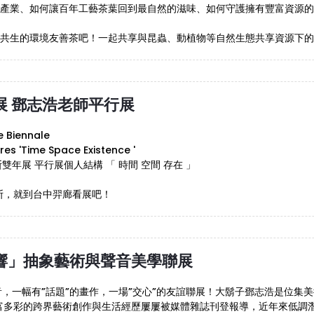
產業、如何讓百年工藝茶葉回到最自然的滋味、如何守護擁有豐富資源的台
共生的環境友善茶吧！一起共享與昆蟲、動植物等自然生態共享資源下的
展 鄧志浩老師平行展
e Biennale
res 'Time Space Existence '
斯雙年展 平行展個人結構 「 時間 空間 存在 」
斯，就到台中羿廊看展吧！
響」抽象藝術與聲音美學聯展
音，一幅有”話題”的畫作，一場”交心”的友誼聯展！大鬍子鄧志浩是位
富多彩的跨界藝術創作與生活經歷屢屢被媒體雜誌刊登報導，近年來低調