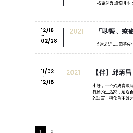
格更深受國際與本地收
12/18
2021
「聊藝。療癒
~
02/28
若遠若近…… 因著疫
11/03
2021
【伴】邱炳昌 
~
12/15
小餅，一位始終喜歡
行動的生活家，透過
的語言，轉化為不論大
1
2