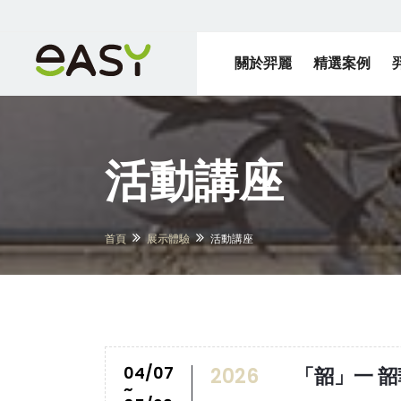
關於羿麗
精選案例
活動講座
首頁
展示體驗
活動講座
04/07
2026
「韶」一 
~