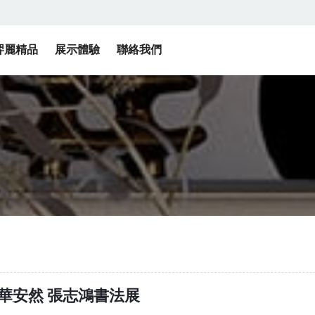
羿麗精品
展示體驗
聯絡我們
韶華安然 張志鴻書法展